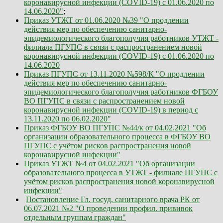
коронавирусной инфекции (COVID-19) с 01.06.2020 по
14.06.2020"
;
Приказ УТЖТ от 01.06.2020 №39 "О продлении
действия мер по обеспечению санитарно-
эпидемиологического благополучия работников УТЖТ -
филиала ПГУПС в связи с распространением новой
коронавирусной инфекции (COVID-19) с 01.06.2020 по
14.06.2020
Приказ ПГУПС от 13.11.2020 №598/К "О продлении
действия мер по обеспечению санитарно-
эпидемиологического благополучия работников ФГБОУ
ВО ПГУПС в связи с распространением новой
коронавирусной инфекции (COVID-19) в период с
13.11.2020 по 06.02.2020"
Приказ ФГБОУ ВО ПГУПС №44/к от 04.02.2021 "Об
организации образовательного процесса в ФГБОУ ВО
ПГУПС с учётом рисков распространения новой
коронавирусной инфекции"
Приказ УТЖТ №4 от 04.02.2021 "Об организации
образовательного процесса в УТЖТ - филиале ПГУПС с
учётом рисков распространения новой коронавирусной
инфекции"
Постановление Гл. госуд. санитарного врача РК от
06.07.2021 №2 "О проведении профил. прививок
отдельным группам граждан"