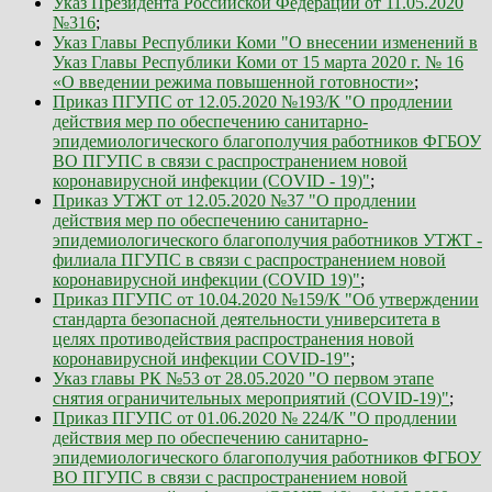
Указ Президента Российской Федерации от 11.05.2020
№316
;
Указ Главы Республики Коми "О внесении изменений в
Указ Главы Республики Коми от 15 марта 2020 г. № 16
«О введении режима повышенной готовности»
;
Приказ ПГУПС от 12.05.2020 №193/К "О продлении
действия мер по обеспечению санитарно-
эпидемиологического благополучия работников ФГБОУ
ВО ПГУПС в связи с распространением новой
коронавирусной инфекции (COVID - 19)"
;
Приказ УТЖТ от 12.05.2020 №37 "О продлении
действия мер по обеспечению санитарно-
эпидемиологического благополучия работников УТЖТ -
филиала ПГУПС в связи с распространением новой
коронавирусной инфекции (COVID 19)"
;
Приказ ПГУПС от 10.04.2020 №159/К "Об утверждении
стандарта безопасной деятельности университета в
целях противодействия распространения новой
коронавирусной инфекции COVID-19"
;
Указ главы РК №53 от 28.05.2020 "О первом этапе
снятия ограничительных мероприятий (COVID-19)"
;
Приказ ПГУПС от 01.06.2020 № 224/К "О продлении
действия мер по обеспечению санитарно-
эпидемиологического благополучия работников ФГБОУ
ВО ПГУПС в связи с распространением новой