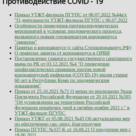
Противодействие COVID - 19
Приказ УТЖТ-филиала ПГУПС от 06.07.2022 №44а/х
"О деятельности УТЖТ-филиала ПГУПС с 06.07.2022
Особенности проведения противоэпидемических
мероприятий в условиях эпидемического процесса,
вызванного новым геновариантом коронавируса
"омикрон"
Памятки о коронавирусе (с сайта Стопкоронавирус.РФ)
О правилах защиты от коронавир
у
са и ОРВИ
Постановление главного государственного санитарного
врача по РК от 03.12.2021 №4 "О проведении
профилактических прививок против новой
коронавирусной инфекции (COVID-19) лицам старше
60 лет в Республике Коми по эпидемическим
показаниям"
Приказ от 25.10.2021 №71 О мерах по реализации Указа
Президента Российской Федерации от 20.10.2021 №595
"Об установлении на территории Российской
Федерации нерабочих дней в октябре-ноябре 2021 г." в
УТЖТ-филиале ПГУПС
Приказ УТЖТ от 05.08.2021 №45 Об актуализации мер
по обеспечению сан.-эпид. благополучия
Приказ ПГУПС №337-K от 16.06.21 О продлении мер с
18.06.2021