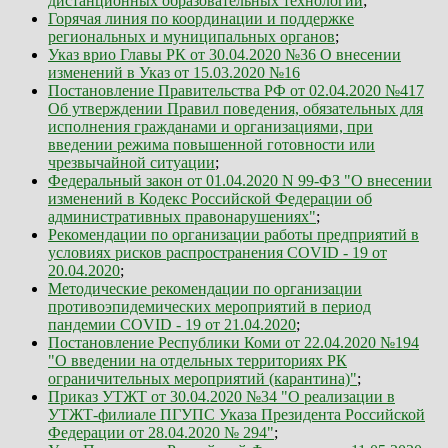
дистанционных образовательных технологий
;
Горячая линия по координации и поддержке
региональных и муниципальных органов
;
Указ врио Главы РК от 30.04.2020 №36 О внесении
изменений в Указ от 15.03.2020 №16
Постановление Правительства РФ от 02.04.2020 №417
Об утверждении Правил поведения, обязательных для
исполнения гражданами и организациями, при
введении режима повышенной готовности или
чрезвычайной ситуации
;
Федеральный закон от 01.04.2020 N 99-ФЗ "О внесении
изменений в Кодекс Российской Федерации об
административных правонарушениях"
;
Рекомендации по организации работы предприятий в
условиях рисков распространения COVID - 19 от
20.04.2020
;
Методические рекомендации по организации
противоэпидемических мероприятий в период
пандемии COVID - 19 от 21.04.2020
;
Постановление Республики Коми от 22.04.2020 №194
"О введении на отдельных территориях РК
ограничительных мероприятий (карантина)"
;
Приказ УТЖТ от 30.04.2020 №34 "О реализации в
УТЖТ-филиале ПГУПС Указа Президента Российской
Федерации от 28.04.2020 № 294"
;