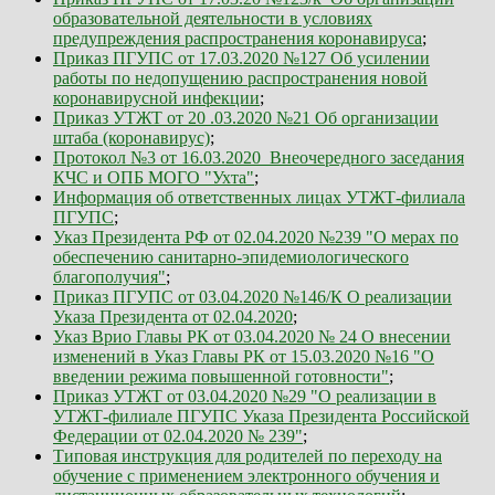
образовательной деятельности в условиях
предупреждения распространения коронавируса
;
Приказ ПГУПС от 17.03.2020 №127 Об усилении
работы по недопущению распространения новой
коронавирусной инфекции
;
Приказ УТЖТ от 20 .03.2020 №21 Об организации
штаба (коронавирус)
;
Протокол №3 от 16.03.2020_Внеочередного заседания
КЧС и ОПБ МОГО "Ухта"
;
Информация об ответственных лицах УТЖТ-филиала
ПГУПС
;
Указ Президента РФ от 02.04.2020 №239 "О мерах по
обеспечению санитарно-эпидемиологического
благополучия"
;
Приказ ПГУПС от 03.04.2020 №146/К О реализации
Указа Президента от 02.04.2020
;
Указ Врио Главы РК от 03.04.2020 № 24 О внесении
изменений в Указ Главы РК от 15.03.2020 №16 "О
введении режима повышенной готовности"
;
Приказ УТЖТ от 03.04.2020 №29 "О реализации в
УТЖТ-филиале ПГУПС Указа Президента Российской
Федерации от 02.04.2020 № 239"
;
Типовая инструкция для родителей по переходу на
обучение с применением электронного обучения и