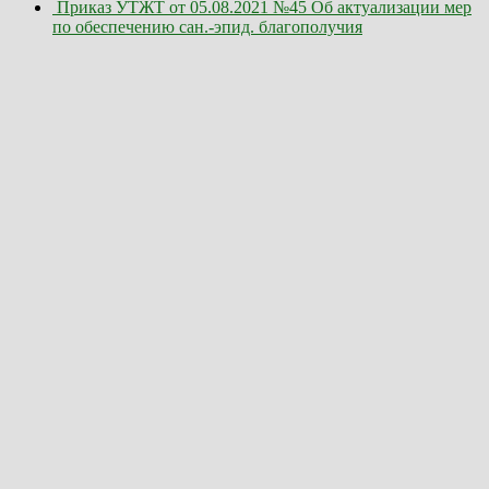
Приказ УТЖТ от 05.08.2021 №45 Об актуализации мер
по обеспечению сан.-эпид. благополучия