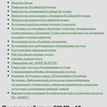
Президент России
Правительство Российской Федерации
Министерство просвещения Российской Федерации
Министерство науки и высшего образования Российской Федерации
Министерства транспорта Российской Федерации
Федеральное агентство железнодорожного транспорта
Федеральное государственное бюджетное учреждение дополнительного
профессионального образования "Учебно-методический центр по образованию
на железнодорожном транспорте"
Федеральный портал «Российское образование»
Федеральный центр информационно-образовательных ресурсов
Республика Коми официальный портал
ОАО «Российские железные дороги»
Северная железная дорога
Официальный сайт ФГБОУ ВО ПГУПС
Единое окно доступа к образовательным ресурсам
Единая коллекция цифровых образовательных ресурсов
Реализация Федерального закона «Об образовании в Российской
Федерации». Информационный портал по внедрению эффективных
организационно-управленческих и финансово-экономических механизмов,
структурных и нормативных изменений, новаций
Некоммерческая организация Ассоциация колледжей и техникумов транспорта
НО «АСКИТТ»