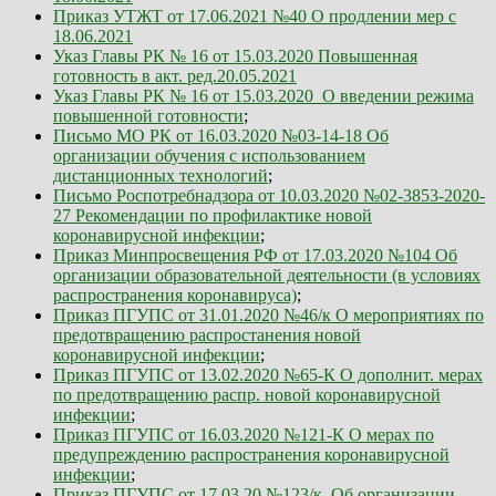
Приказ УТЖТ от 17.06.2021 №40 О продлении мер с
18.06.2021
Указ Главы РК № 16 от 15.03.2020 Повышенная
готовность в акт. ред.20.05.2021
Указ Главы РК № 16 от 15.03.2020_О введении режима
повышенной готовности
;
Письмо МО РК от 16.03.2020 №03-14-18 Об
организации обучения с использованием
дистанционных технологий
;
Письмо Роспотребнадзора от 10.03.2020 №02-3853-2020-
27 Рекомендации по профилактике новой
коронавирусной инфекции
;
Приказ Минпросвещения РФ от 17.03.2020 №104 Об
организации образовательной деятельности (в условиях
распространения коронавируса)
;
Приказ ПГУПС от 31.01.2020 №46/к О мероприятиях по
предотвращению распростанения новой
коронавирусной инфекции
;
Приказ ПГУПС от 13.02.2020 №65-К О дополнит. мерах
по предотвращению распр. новой коронавирусной
инфекции
;
Приказ ПГУПС от 16.03.2020 №121-К О мерах по
предупреждению распространения коронавирусной
инфекции
;
Приказ ПГУПС от 17.03.20 №123/к Об организации