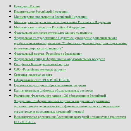
Президент России
Правительство Российской Федерации
Министерство просвещения Российской Федерации
Министерство науки и высшего образования Российской Федерации
Министерства транспорта Российской Федерации
Федеральное агентство железнодорожного транспорта
Федеральное государственное бюджетное учреждение дополнительного
профессионального образования "Учебно-методический центр по образованию
на железнодорожном транспорте"
Федеральный портал «Российское образование»
Федеральный центр информационно-образовательных ресурсов
Республика Коми официальный портал
ОАО «Российские железные дороги»
Северная железная дорога
Официальный сайт ФГБОУ ВО ПГУПС
Единое окно доступа к образовательным ресурсам
Единая коллекция цифровых образовательных ресурсов
Реализация Федерального закона «Об образовании в Российской
Федерации». Информационный портал по внедрению эффективных
организационно-управленческих и финансово-экономических механизмов,
структурных и нормативных изменений, новаций
Некоммерческая организация Ассоциация колледжей и техникумов транспорта
НО «АСКИТТ»